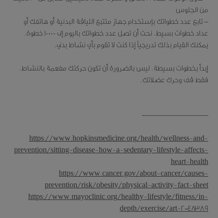
من الجلوس
– تابع عدد خطواتك بإستخدام جهاز متتبع اللياقة البدنية أو هاتفك أو
عداد خطوات بسيط. نحث أن تصل عدد خطواتك باليوم إلى 10000 خطوة.
يمكنك القيام بذلك تدريجياً إذا كنت لا تقوم بأي نشاط بدني.
إبدأ بخطوات بسيطة. ليس بالضرورة أن تكون حركتك مفعمة بالنشاط.
فقط قف وحرك عضلاتك.
————————–
https://www.hopkinsmedicine.org/health/wellness-and-
prevention/sitting-disease-how-a-sedentary-lifestyle-affects-
heart-health
https://www.cancer.gov/about-cancer/causes-
prevention/risk/obesity/physical-activity-fact-sheet
https://www.mayoclinic.org/healthy-lifestyle/fitness/in-
depth/exercise/art-20048389