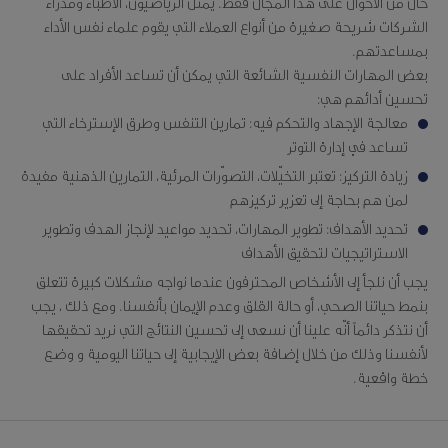
حال من الأحوال على هذا المجال فقط. يمثّل الرياضيون، الأطباء ومدراء
الشركات شريحة صغيرة من أنواع العملاء التي يقوم علماء نفس الأداء
بمساعدتهم.
بعض المهارات النفسية الشائعة التي يمكن أن تساعد الأفراد على
تحسين أدائهم هي:
معالجة الإجهاد والتحكم فيه: تمارين التنفس وطرق الإسترخاء التي
تساعد في إدارة التوتر
زيادة التركيز: تعتبر التخيّلات، التصوّرات المرئية، التمارين الذهنية مفيدة
لمن هم بحاجة إلى تعزير تركيزهم
تحديد الأهداف: تطوير المهارات، تحديد مواعيد لإنجاز الهدف وتطوير
الاستراتيجيات لتحقيق الأهداف
يجب أن نلجأ إلى الأشخاص المحترفون عندما نواجه مشكلات كبيرة تتعلق
بنمط حياتنا الصحي، أو حالة القلق وعدم الإيمان بأنفسنا. ومع ذلك ، يجب
أن نتذكر دائماً أنّه علينا أن نسعى إلى تحسين النتائج التي نريد تحقيقها
لأنفسنا وذلك من خلال إضافة بعض الإيجابية إلى حياتنا اليومية و وضع
خطة واقعية.