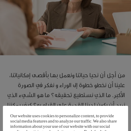
من أجل أن نحيا حياتنا ونعمل بها بأقصى إمكانياتنا،
علينا أن نخطو خطوة إلى الوراء و نفكر في الصورة
الأكبر. ما الذي نستطيع تحقيقه؟ ما هو الشيء الذي
نريد أن يكون لدينا القدرة على القيام به؟ كيف يمكننا
الوصول إلى هذه المرحلة؟ يتخصص التدريب الصحي
Our website uses cookies to personalize content, to provide
social media features and to analyze our traffic. We also share
وعلم نفس الأداء على حد سواء في مجموعة من
information about your use of our website with our social