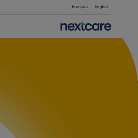
Français
English