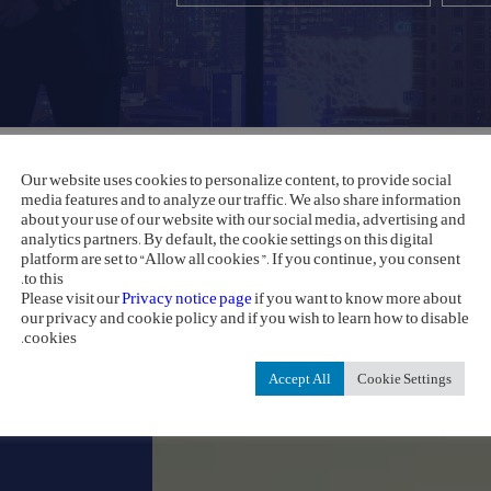
Our website uses cookies to personalize content, to provide social
media features and to analyze our traffic. We also share information
about your use of our website with our social media, advertising and
analytics partners. By default, the cookie settings on this digital
platform are set to “Allow all cookies”. If you continue, you consent
to this.
Please visit our
Privacy notice page
if you want to know more about
our privacy and cookie policy and if you wish to learn how to disable
cookies.
Accept All
Cookie Settings