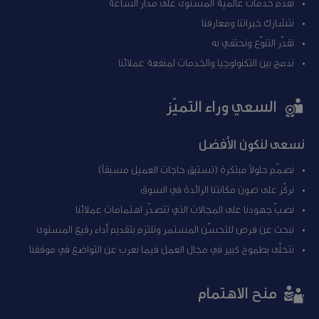
نقدّم خدمات عالمية المستوى على مدار الساعة
نتشارك خبراتنا ومعارفنا
نقدّر التنوّع ونحتفي به
ندمج بين التكنولوجيا والخدمات لمنفعة عملائنا
السعي وراء التميّز
نسعى لنكون الأفضل
نصمّم حلولاً مبتكرة (تستبق حاجات العميل مسبقاً)
نركّز على صون مكانتنا الرائدة في السوق
نصبّ جهودنا على المجالات التي تتصدّر اهتمامات عملائنا
نبحث عن فرص للتحسّن المستمر ونلتزم بتقديم أداء رفيع المستوى
نتحلّى بطموح كبير في مجال العمل فيما نعرب عن التواضع في موقفنا
منح الاهتمام