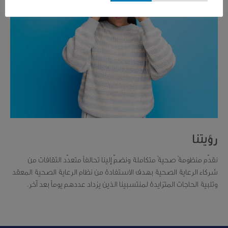
رؤيتنا
نقدّم منظومةً صحيةً متكاملة ونضمّ إلينا تحالفاً متعدّد الثقافات من
شركاء الرعاية الصحية بهدف الاستفادة من نظام الرعاية الصحية المعقد
وتلبية الحاجات المتزايدة لمنتسبينا الذين يزداد عددهم يوماً بعد آخر.