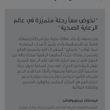
"نخوض معاً رحلةً متميّزة في عالم
الرعاية الصحية"
نحن نسعى إلى بناء علاقات متينة مع شركائنا وعملائنا،
فضلاً عن تقديم قيمة وأداء متميّز لأصحاب المصلحة
لدينا. تواكب " نكسكير" المتغيّرات التي يشهدها العالم
باستمرار، ولذلك عزّزت أساليبها الرقمية لمنحك باقة من
الحلول التي تراعي احتياجاتك في عالم الرعاية الصحية.
يتوفر فريقنا من الخبراء على مدار الساعة لجعل حياة
منتسبينا أكثر بساطةً وسهولة وأماناً. كما نقدّم الدعم
لشركاء التأمين لدينا من خلال خدمات مبتكرة تدعم
احتياجاتهم في المكان المناسب والتوقيت الصحيح
وبالكلفة الملائمة.
كريستيان جريجوروفيتش
الرئيس التنفيذي لشركة نكسكير رئيس خدمات إدارة، مزوّدي