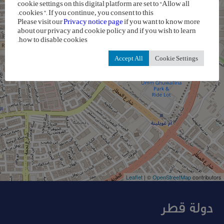
−
cookie settings on this digital platform are set to “Allow all
cookies”. If you continue, you consent to this.
Please visit our
Privacy notice page
if you want to know more
about our privacy and cookie policy and if you wish to learn
how to disable cookies.
Accept All
Cookie Settings
Leaflet
| ©
OpenStreetMap
contributors
دولة قطر