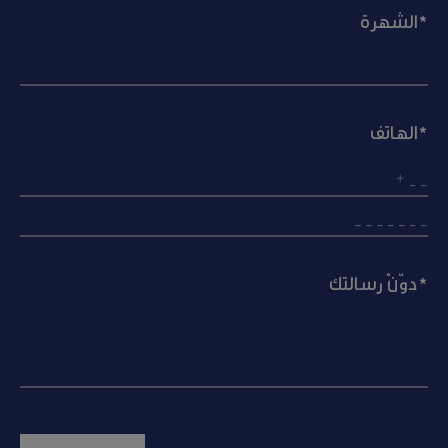
الشهرة*
الهاتف*
دوّنْ رسالتك*